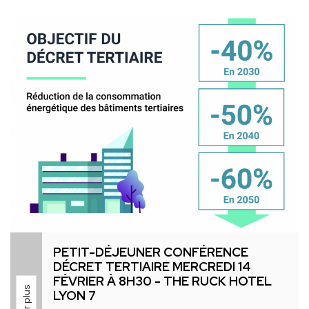
mercredi 6 mars de 18h00 à 20h00.
Rendez-vous au CAUSOIR situé 45 rue Barrier à Lyon
6ème : l’occasion de rencontrer les nouveaux
membres du CLIC, se présenter et passer un
moment convivial.
Nous vous attendons nombreux !
Cliquement Vôtre,
Le Bureau du CLIC
PETIT-DÉJEUNER CONFÉRENCE
DÉCRET TERTIAIRE MERCREDI 14
FÉVRIER À 8H30 - THE RUCK HOTEL
LYON 7