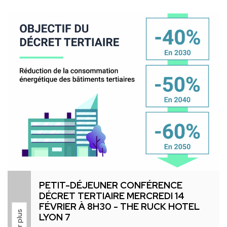
mercredi 6 mars de 18h00 à 20h00.
Rendez-vous au CAUSOIR situé 45 rue Barrier à Lyon
6ème : l’occasion de rencontrer les nouveaux
membres du CLIC, se présenter et passer un
moment convivial.
Nous vous attendons nombreux !
Cliquement Vôtre,
Le Bureau du CLIC
PETIT-DÉJEUNER CONFÉRENCE
DÉCRET TERTIAIRE MERCREDI 14
FÉVRIER À 8H30 - THE RUCK HOTEL
LYON 7