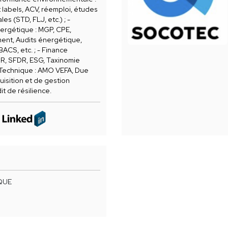
t labels, ACV, réemploi, études
s (STD, FLJ, etc.) ; -
ergétique : MGP, CPE,
nt, Audits énergétique,
ACS, etc. ; - Finance
SR, SFDR, ESG, Taxinomie
 Technique : AMO VEFA, Due
uisition et de gestion
it de résilience.
QUE