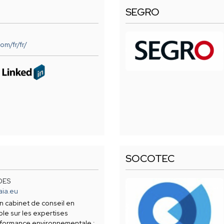
SEGRO
om/fr/fr/
SOCOTEC
DES
aia.eu
 cabinet de conseil en
ble sur les expertises
erformance environnementale :