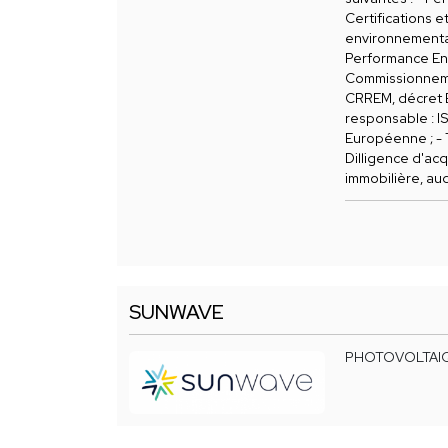
Certifications e
environnementale
Performance En
Commissionneme
CRREM, décret B
responsable : I
Européenne ; -
Dilligence d'acq
immobilière, aud
SUNWAVE
PHOTOVOLTAI