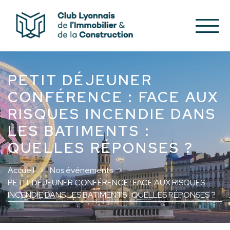
PETIT DÉJEUNER
CONFÉRENCE : FACE AUX
RISQUES INCENDIE DANS
LES BATIMENTS :
QUELLES RÉPONSES ?
Accueil
Nos événements
PETIT DÉJEUNER CONFÉRENCE : FACE AUX RISQUES
INCENDIE DANS LES BATIMENTS : QUELLES RÉPONSES ?