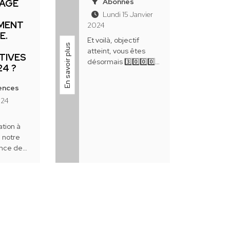
Abonnés
TAGE
Lundi 15 Janvier
MENT
2024
E.
Et voilà, objectif
S
En savoir plus
atteint, vous êtes
TIVES
désormais 3️⃣0️⃣0️⃣0️⃣
24 ?
abonnés à suivre les
actualités
ences
 24
ation à
e notre
ence de
️⃣4️⃣