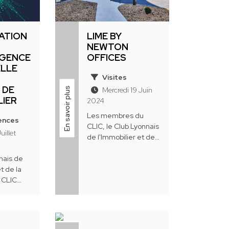
RATION
LIME BY
NEWTON
IGENCE
OFFICES
ELLE
Visites
 DE
En savoir plus
Mercredi 19 Juin
LIER
2024
Les membres du
ences
CLIC, le Club Lyonnais
uillet
de l'Immobilier et de
la Construction ont
nais de
réalisé une visite du
et de la
Lime projet de
 CLIC
Newton Offices situé
s
à ...
venus en
ardi 25