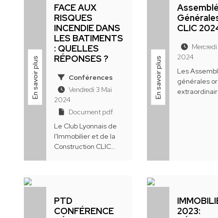
...
FACE AUX
Assembl
RISQUES
Générale
INCENDIE DANS
CLIC 202
LES BATIMENTS
Mercredi 
: QUELLES
2024
RÉPONSES ?
En savoir plus
En savoir plus
Les Assemb
Conférences
générales or
Vendredi 3 Mai
extraordinai
2024
Lyonnais de
Document pdf
l'Immobilier 
Construction
Le Club Lyonnais de
sont tenues
l'Immobilier et de la
vendredi...
Construction CLIC
remercie ses
membres et
partenaires pour leur
mobilisation hier
matin...
PTD
IMMOBILI
CONFÉRENCE
2023: