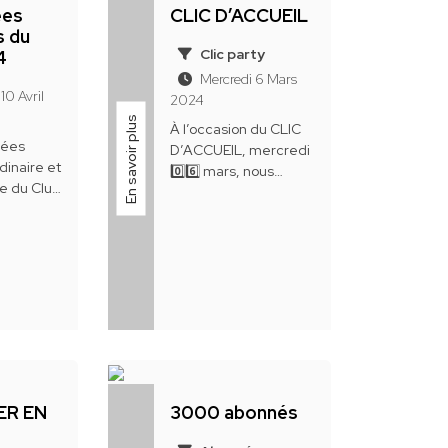
ées
CLIC D’ACCUEIL
s du
Clic party
4
Mercredi 6 Mars
10 Avril
2024
En savoir plus
À l’occasion du CLIC
lées
D’ACCUEIL, mercredi
dinaire et
0️⃣6️⃣ mars, nous
re du Club
étions près de 4️⃣0️⃣..
et de la
 CLIC se
ER EN
3000 abonnés