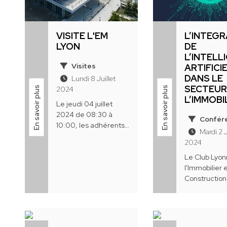
VISITE L'EM
L’INTEG
LYON
DE
L’INTELL
Visites
ARTIFICI
DANS LE
Lundi 8 Juillet
SECTEUR
En savoir plus
En savoir plus
2024
L’IMMOBI
Le jeudi 04 juillet
2024 de 08:30 à
Confér
10:00, les adhérents
Mardi 2 J
et partenaires du Club
2024
Lyonnais de
l'Immobilier et de la
Le Club Lyon
Construction CLIC ont
l'Immobilier 
pu visiter ...
Construction
remercie se
Membres &
Partenaires 
nombre ce m