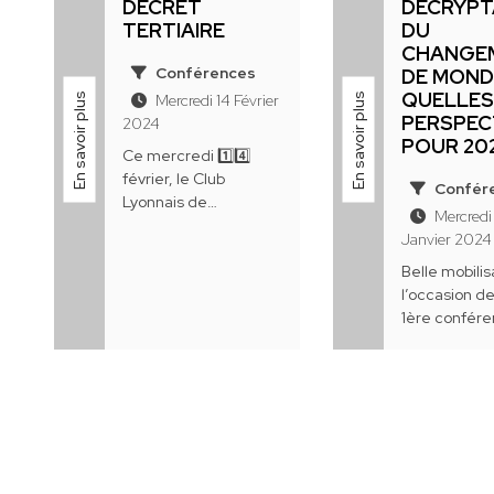
DÉCRET
DÉCRYP
TERTIAIRE
DU
CHANGE
Conférences
DE MOND
QUELLE
En savoir plus
En savoir plus
Mercredi 14 Février
PERSPEC
2024
POUR 20
Ce mercredi 1️⃣4️⃣
février, le Club
Confér
Lyonnais de
Mercredi
l'Immobilier et de la
Janvier 2024
Construction CLIC
réunit plus de 5️⃣0️⃣
Belle mobilis
membres et
l’occasion d
partenaires pour une
1ère confér
intervention très
l'année 2️⃣0️⃣2
attendue.