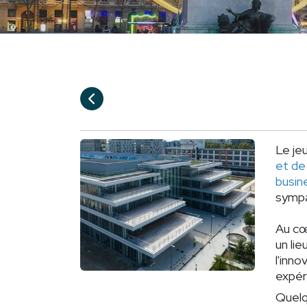
Le je
et de
busin
sympa
Au cœ
un lie
l'inno
expér
Quelq