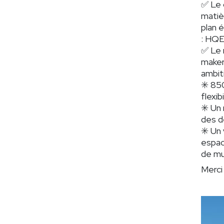
✅ Le 
matiè
plan 
: HQE
✅ Le 
maker
ambit
✳️ 85
flexib
✳️ Un
des de
✳️ Un
espac
de mu
Merci