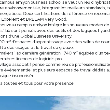
campus emlyon business school se veut un lieu d’hybridati
re environnementale, intègrant les meilleurs standards, ta
énergétique. Deux certifications de référence en reconna
 Excellent et BREEAM Very Good.
nouveau campus emlyon intègre les nouveaux modes de tra
s’ lab sont pensés avec des outils et des logiques hybrid
ions d’une Global Business University.
00 m² d'espaces d'apprentissage avec des salles de cours 
ilité des usages et le travail de groupe.
 makers’ lab dernière génération : 740 m² équipés d’un te
rnières licences de logiciels pro.
 village associatif pensé comme lieu de professionnalisat
e événementiel et plusieurs espaces de travail dédiés aux 
sique insonorisée.
 à toutes et tous pour votre présence.