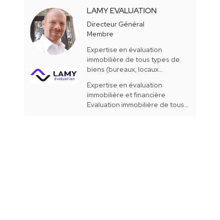
LAMY EVALUATION
Directeur Général
Membre
Expertise en évaluation
immobilière de tous types de
biens (bureaux, locaux
d'activités, commerces,
Expertise en évaluation
habitation, terrains industriels et
immobilière et financière
à bâtir, hôtels, cliniques-EHPAD-
Evaluation immobilière de tous
SSR, habitat social) et droits
types de biens (bureaux, locaux
immobiliers (droit au bail,
d'activités, commerces,
indemnité d'éviction, bail à
habitation, terrains industriels et
construction, etc) ainsi qu'en
à bâtir, hôtels, cliniques-EHPAD-
évaluation financière de société
SSR, habitat social) et droits
à prépondérance immobilière
immobiliers (droit au bail,
(SCI, SARL et SAS dont
indemnité d'éviction, bail à
l'immobilier représente au moins
construction, etc) Evaluation
50% de l'actif) ou non
financière de fonds de
commerce et de sociétés
commerciales ou à