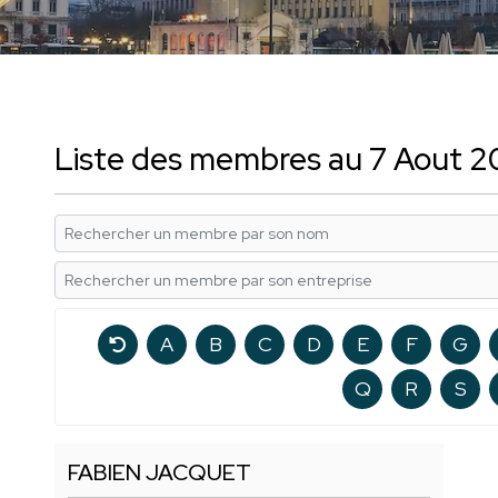
Liste des membres au 7 Aout 
A
B
C
D
E
F
G
Q
R
S
FABIEN JACQUET