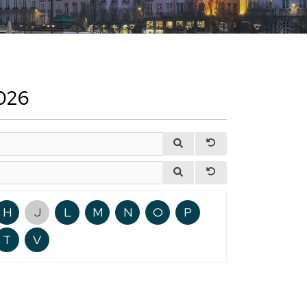
2026
H
J
L
M
N
O
P
T
V