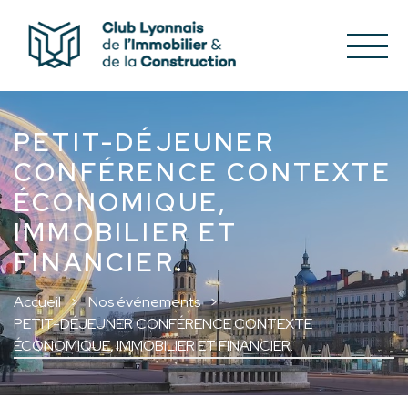
PETIT-DÉJEUNER
CONFÉRENCE CONTEXTE
ÉCONOMIQUE,
IMMOBILIER ET
FINANCIER.
Accueil
Nos événements
PETIT-DÉJEUNER CONFÉRENCE CONTEXTE
ÉCONOMIQUE, IMMOBILIER ET FINANCIER.