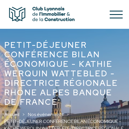
PETIT-DÉJEUNER
CONFÉRENCE BILAN
ÉCONOMIQUE - KATHIE
WERQUIN WATTEBLED -
DIRECTRICE RÉGIONALE
RHÔNE ALPES BANQUE
DE FRANCE
Accueil
Nos événements
PETIT-DÉJEUNER CONFÉRENCE BILAN ÉCONOMIQUE -
KATHIE WERQUIN WATTEBLED - DIRECTRICE RÉGIONALE