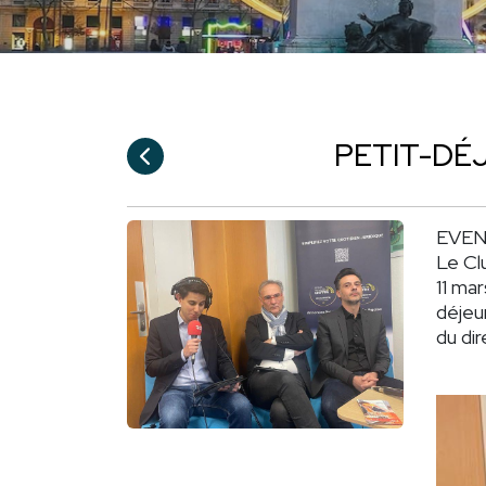
PETIT-DÉJ
EVE
Le
Cl
11 ma
déjeu
du dir